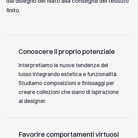
dal
disegno
del
filato
alla
consegna
del
tessuto
finito.
Conoscere
il
proprio
potenziale
Interpretiamo le nuove tendenze del
lusso integrando estetica e funzionalità.
Studiamo composizioni e finissaggi per
creare collezioni che siano di ispirazione
ai designer.
Favorire
comportamenti
virtuosi