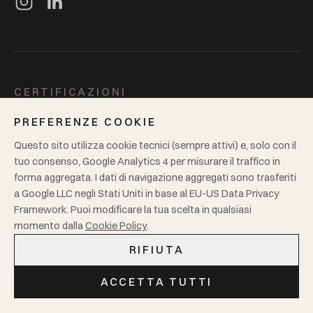
CERTIFICAZIONI
ISO 9001
ISO 14001
GOTS
GRS
Oeko-Tex 100
BCI
PREFERENZE COOKIE
Supplier to Zero
4sustainability
Questo sito utilizza cookie tecnici (sempre attivi) e, solo con il
tuo consenso, Google Analytics 4 per misurare il traffico in
LEGALE
forma aggregata. I dati di navigazione aggregati sono trasferiti
a Google LLC negli Stati Uniti in base al EU-US Data Privacy
Privacy
Cookie policy
P.IVA
00181680125
Framework. Puoi modificare la tua scelta in qualsiasi
momento dalla
Cookie Policy
.
RIFIUTA
© 2026
Mario Cucchetti Tessuti S.r.l.
·
Tutti i diritti riservati.
ACCETTA TUTTI