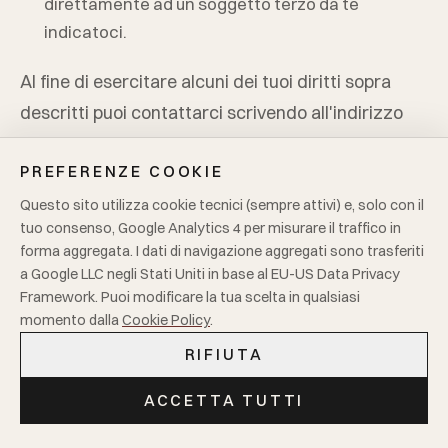
direttamente ad un soggetto terzo da te
indicatoci.
Al fine di esercitare alcuni dei tuoi diritti sopra
descritti puoi contattarci scrivendo all'indirizzo
del Titolare del trattamento sopraindicato.
PREFERENZE COOKIE
Per garantire che i dati dei nostri utenti non
Questo sito utilizza cookie tecnici (sempre attivi) e, solo con il
subiscano violazioni o utilizzi illegittimi da parte di
tuo consenso, Google Analytics 4 per misurare il traffico in
forma aggregata. I dati di navigazione aggregati sono trasferiti
terzi, prima di accogliere una tua richiesta di
a Google LLC negli Stati Uniti in base al EU-US Data Privacy
esercizio di uno dei diritti indicati, ti chiederemo
Framework. Puoi modificare la tua scelta in qualsiasi
alcune informazioni per essere certi della tua
momento dalla
Cookie Policy
.
identità.
RIFIUTA
ACCETTA TUTTI
8. Misure di sicurezza