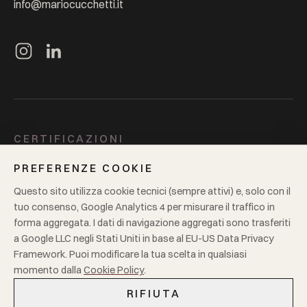
info@mariocucchetti.it
CERTIFICAZIONI
ISO 9001
ISO 14001
GOTS
GRS
Oeko-Tex 100
BCI
PREFERENZE COOKIE
Supplier to Zero
4sustainability
Questo sito utilizza cookie tecnici (sempre attivi) e, solo con il
tuo consenso, Google Analytics 4 per misurare il traffico in
LEGALE
forma aggregata. I dati di navigazione aggregati sono trasferiti
a Google LLC negli Stati Uniti in base al EU-US Data Privacy
Privacy
Cookie policy
P.IVA
00181680125
Framework. Puoi modificare la tua scelta in qualsiasi
momento dalla
Cookie Policy
.
RIFIUTA
© 2026
Mario Cucchetti Tessuti S.r.l.
·
Tutti i diritti riservati.